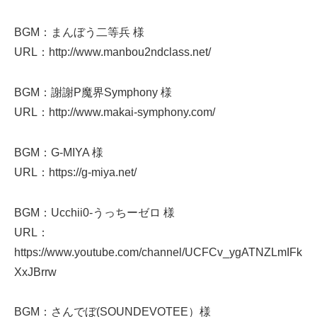
BGM：まんぼう二等兵 様
URL：http://www.manbou2ndclass.net/
BGM：謝謝P魔界Symphony 様
URL：http://www.makai-symphony.com/
BGM：G-MIYA 様
URL：https://g-miya.net/
BGM：Ucchii0-うっちーゼロ 様
URL：
https://www.youtube.com/channel/UCFCv_ygATNZLmIFk
XxJBrrw
BGM：さんでぼ(SOUNDEVOTEE）様