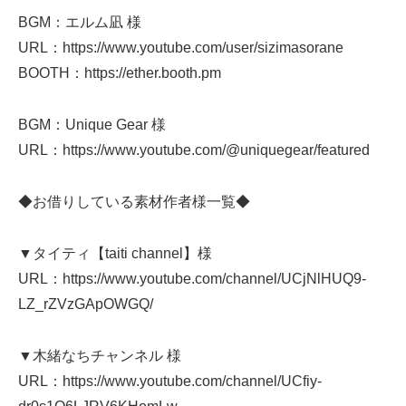
BGM：エルム凪 様
URL：https://www.youtube.com/user/sizimasorane
BOOTH：https://ether.booth.pm
BGM：Unique Gear 様
URL：https://www.youtube.com/@uniquegear/featured
◆お借りしている素材作者様一覧◆
▼タイティ【taiti channel】様
URL：https://www.youtube.com/channel/UCjNlHUQ9-
LZ_rZVzGApOWGQ/
▼木緒なちチャンネル 様
URL：https://www.youtube.com/channel/UCfiy-