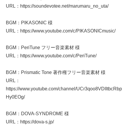
URL：https://soundevotee.net/marumaru_no_uta/
BGM：PIKASONIC 様
URL：https://www.youtube.com/c/PIKASONICmusic/
BGM：PeriTune フリー音楽素材 様
URL：https://www.youtube.com/c/PeriTune/
BGM：Prismatic Tone 著作権フリー音楽素材 様
URL：
https://www.youtube.com/channel/UCr3qoo8VDIItbcRbp
Hy0EOg/
BGM：DOVA-SYNDROME 様
URL：https://dova-s.jp/