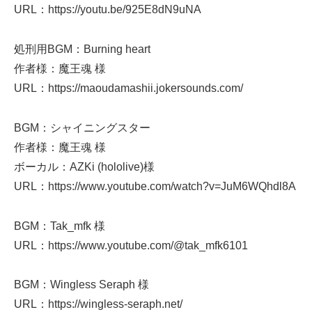
URL：https://youtu.be/925E8dN9uNA
処刑用BGM：Burning heart
作者様：魔王魂 様
URL：https://maoudamashii.jokersounds.com/
BGM：シャイニングスター
作者様：魔王魂 様
ボーカル：AZKi (hololive)様
URL：https://www.youtube.com/watch?v=JuM6WQhdl8A
BGM：Tak_mfk 様
URL：https://www.youtube.com/@tak_mfk6101
BGM：Wingless Seraph 様
URL：https://wingless-seraph.net/