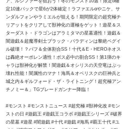
ア、ルシファーを狙おう！冬のモンスト10選！限定α確
定10連パックで星6が2体確定！ラファエルαやニケ、サ
ンダルフォンやラミエルが狙える！期間限定の超究極チ
リアットをクリアして獣神化の運極をゲット！遊星＆ス
ターダスト・ドラゴンはアラミタマの星墓適性！遊戯＆
闇遊戯＆超魔導剣士ブラック・パラディンは黎絶ペグイ
ル破壊！？バフ＆全体割合SS！十代＆E・HEROネオス
は轟絶オーポレン適性！ボス必中の割合SS！第1弾のキ
ャラは獣神化が解禁！闇遊戯＆オシリスの天空竜はぶっ
壊れ性能！闇属性のマナ！海馬＆オベリスクの巨神兵と
城之内＆ギルフォード・ザ・ライトニング！超究極アン
チノミー＆」TGブレードガンナー降臨！
#モンスト #モンストニュース #超究極 #獣神化改 #モン
ストの日 #遊戯王 #遊戯王コラボ #遊戯王シリーズ #破界
の星墓 #遊星 #闇遊戯 #十代 #遊戯 #海馬 #覇王十代 #ユ