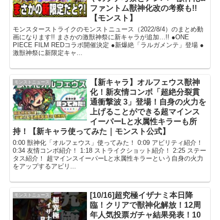
ファントム獣神化改の考察も!!
【モンスト】
モンスターストライクのモンストニュース（2022/8/4）のまとめ動
画になります!! まさかの激獣神祭に新キャラが追加…!! ●ONE
PIECE FILM REDコラボ開催決定 ●新爆絶「ラルガメンテ」登場 ●
激獣神祭に新限定キャ...
【新キャラ】オルフェウス獣神
モンストニュース
化！新友情コンボ「超絶分裂貫
通衝撃波 3」登場！自身の火力を
上げることができる超マインス
イーパーLと水属性キラーも所
持！【新キャラ使ってみた｜モンスト公式】
0:00 獣神化「オルフェウス」使ってみた！ 0:09 アビリティ紹介！
0:34 友情コンボ紹介！ 1:18 ストライクショット紹介！ 2:25 ステー
タス紹介！ 超マインスイーパーLと水属性キラーという自身の火力
をアップするアビリ...
[10/16]超究極イザナミ本日降
モンストニュース
臨！クリアで獣神化解放！12周
年人気投票ガチャ結果発表！10