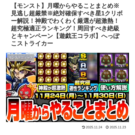
【モンスト】月曜からやることまとめ※
見逃し超厳禁※絶対確保すべき星1クリボ
ー解説！神殿でわくわく厳選が超激熱！
超究極適正ランキング！周回すべき絶級
とキャンペーン【遊戯王コラボ】へっぽ
こストライカー
モンストニュース
2025.11.24
2025.11.23