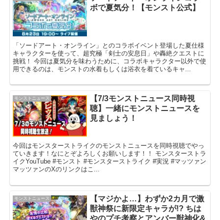
ボで夏気分！【モンスト公式】
「ソードアート・オンライン」とのコラボイベント登場した夏仕様
キャラクターを使って、超究極「剣士の安息日」や轟絶クエストに
挑戦！ 今回は夏気分を味わうために、コラボキャラクター以外で使
用できるのは、モンストの水着もしくは浴衣を着ているキャ...
【7/3モンストニュース同時視
モンストニュース
聴】一緒にモンストニュースを
見ましょう！
今回はモンスターストライクのモンストニュースを同時視聴でやっ
ていきます！なにとぞよろしくお願いします！！ モンスターストラ
イクYouTube #モンスト #モンスターストライク #実況 #マッツァン
マッツァンのXのリンクはこ...
【マジかよ…】わずか2カ月で激
モンストニュース
獣神祭に新限定キャラが!? ちは
やのプチ考察とアンバー獣神化&