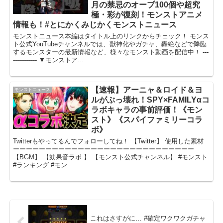
月の禁忌のオーブ100個や超究
極・彩が復刻！モンストアニメ
情報も！#とにかくみじかくモンストニュース
モンストニュース本編はタイトル上のリンクからチェック！ モンス
ト公式YouTubeチャンネルでは、獣神化やガチャ、轟絶などで降臨
するモンスターの最新情報など、様々なモンスト動画を配信中！ ---
------------ ▼モンストア...
【速報】アーニャ＆ロイド＆ヨ
モンストニュース
ルがぶっ壊れ！SPY×FAMILYαコ
ラボキャラの事前評価！《モン
スト》《スパイファミリーコラ
ボ》
Twitterもやってるんでフォローしてね！ 【Twitter】 使用した素材
ーーーーーーーーーーーーーーーーーーーーーーーーーーーー
【BGM】 【効果音ラボ 】 【モンスト公式チャンネル】 #モンスト
#ランキング #モン...
これはさすがに… #確定ワクワクガチャ