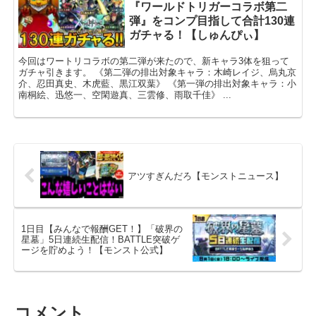
『ワールドトリガーコラボ第二
弾』をコンプ目指して合計130連
ガチャる！【しゅんぴぃ】
今回はワートリコラボの第二弾が来たので、新キャラ3体を狙って
ガチャ引きます。 《第二弾の排出対象キャラ：木崎レイジ、烏丸京
介、忍田真史、木虎藍、黒江双葉》 《第一弾の排出対象キャラ：小
南桐絵、迅悠一、空閑遊真、三雲修、雨取千佳》 ...
アツすぎんだろ【モンストニュース】
1日目【みんなで報酬GET！】「破界の
星墓」5日連続生配信！BATTLE突破ゲ
ージを貯めよう！【モンスト公式】
コメント