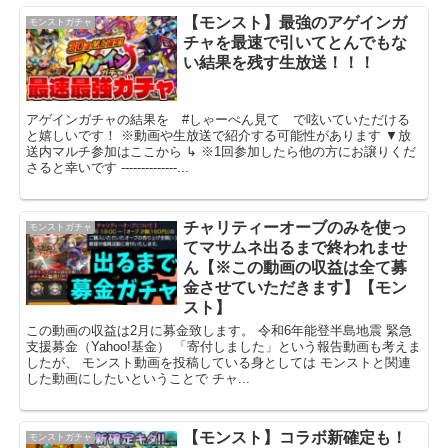
【モンスト】最強のアゲインガ
モンストガチャ
チャを最速で引いてとんでもな
い結果を残す生放送！！！
アゲインガチャの結果を #しゃーぺん見て で呟いていただける
と嬉しいです！ ※動画や生放送で紹介する可能性があります ▼放
送内マルチ参加はここから ↳ ※1回参加したら他の方にお譲りくだ
さると幸いです --------------...
チャリティーオーブのみを使っ
モンストガチャ
てマサムネ出るまで終われませ
ん【※この動画の収益は全て募
金させていただきます】【モン
スト】
この動画の収益は2月に募金致します。 令和6年能登半島地震 緊急
支援募金（Yahoo!基金） 「寄付しました」という報告動画も考えま
したが、 モンスト動画を投稿している身としては モンストと関連
した動画にしたいということで チャ...
【モンスト】コラボ新確定も！
モンストガチャ