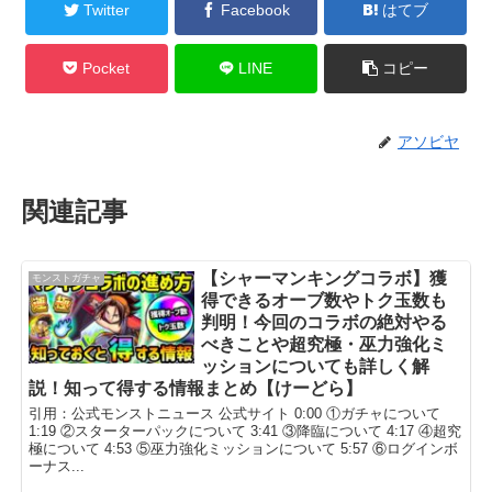
Twitter
Facebook
はてブ
Pocket
LINE
コピー
アソビヤ
関連記事
【シャーマンキングコラボ】獲
モンストガチャ
得できるオーブ数やトク玉数も
判明！今回のコラボの絶対やる
べきことや超究極・巫力強化ミ
ッションについても詳しく解
説！知って得する情報まとめ【けーどら】
引用：公式モンストニュース 公式サイト 0:00 ①ガチャについて
1:19 ②スターターパックについて 3:41 ③降臨について 4:17 ④超究
極について 4:53 ⑤巫力強化ミッションについて 5:57 ⑥ログインボ
ーナス...