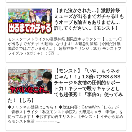
【また泣かされた…】激獣神祭
モンストガチャ
ミューズが出るまでガチャる‼︎ も
うオーブも諭吉もありません…
許してください…【モンスト】
モンスターストライクの激獣神祭 新限定キャラクター【ミューズ】
が出るまでガチャ!!の動画になります!! ⚠緊急対策編（今回だけ無
限課金ではございません…） 超獣神祭キリンジ：10万 モンストブ
ライダル（αガチャ）：3万 ...
【モンスト】「いや、もうネオ
モンストガチャ
じゃん！！」1.8倍バフSS＆SS
チャージ＆友情の圧倒的サポー
ト力！キラーで殴りキャラとし
ても超優秀！『李信α』使ってみ
た！【しろ】
◆チャンネル登録はこちら！ ◆放送内容：GameWith「しろ」が
「青春ストライク！私立モンスト学院2」の限定キャラ「李信α」を
使ってみます！ ◆おすすめ再生リスト↓ 【モンスト】イチから始め
るモンスト生活 −−−−−−−−−...