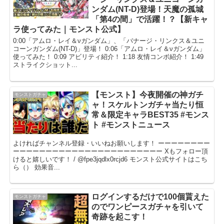
ンダム(NT-D)登場！天魔の孤城
「第4の間」で活躍！？【新キャ
ラ使ってみた｜モンスト公式】
0:00「アムロ・レイ＆νガンダム」、「バナージ・リンクス＆ユニ
コーンガンダム(NT-D)」登場！ 0:06「アムロ・レイ＆νガンダム」
使ってみた！ 0:09 アビリティ紹介！ 1:18 友情コンボ紹介！ 1:49
ストライクショット...
【モンスト】今夜開催の神ガチ
モンストガチャ
ャ！スケルトンガチャ当たり恒
常＆限定キャラBEST35 #モンス
ト #モンストニュース
よければチャンネル登録・いいねお願いします！ ーーーーーーーー
ーーーーーーーーーーーーーーーーーーーーーーー Xもフォロー頂
けると嬉しいです！ / @fpe3jqdlx0rcjd6 モンスト公式サイトはこち
ら（） 効果音...
ログインするだけで100個貰えた
モンストガチャ
のでワンピースガチャを引いて
奇跡を起こす！