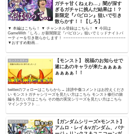
ガチャ甘くねぇわ…」闇が深す
ぎるガチャに挑んだ結果は！？
新限定『バビロン』狙いで引き
散らかす！！【しろ】
▼ 本編はこちら！ ▼ チャンネル登録はこちら！ ▼ 今回は
GameWith「しろ」が新闇限定『バビロン』狙いでミッドナイトパ
ーティーを引き散らかします！ −−−−−−−−−−−−−−−−−−−−−−−−−−
▼おすすめ動画...
【モンスト】 祝福のお知らせで
モンストガチャ
遂にあのキャラが来たぁぁぁぁ
ぁぁぁぁ！！
twitterのフォローはこちらから→ 誹謗中傷コメントはお控えくださ
い モンストガチャシリーズを見たい方はこちら モンスト修行の旅
編を見たい方はこちら その他の実況シリーズを見たい方はこちら
マインクラフト ...
【ガンダムシリーズ×モンスト】
モンストガチャ
アムロ・レイ＆νガンダム、バナ
ージ・リンクス＆ユニコーンガ