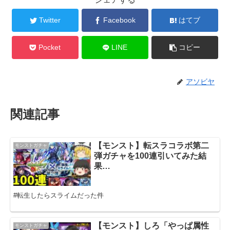
Twitter
Facebook
はてブ
Pocket
LINE
コピー
アソビヤ
関連記事
【モンスト】転スラコラボ第二
モンストガチャ
弾ガチャを100連引いてみた結
果…
#転生したらスライムだった件
【モンスト】しろ「やっぱ属性
モンストガチャ