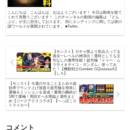
こんにちは、こんばんは、おはようございます！ 今日は動画を観て
くれて有難うございます！ このチャンネルの動画の編集は 『どん
ぶり』が主に担当しております。 特にエンディングに関しては彼の
謎ワールドが展開されています。 ■Twitte...
【モンスト】ガチャ限より気合入ってる
過去一レベルの神演出！運枠としても文
句なしの優秀性能！超究極『ドゥー・ム
ラサメ＆サイコ・ガンダム』使ってみ
た！【機動戦士Gundam GQuuuuuuX】
【しろ】
【モンスト】今週のやることまとめ※超
効率でランク上げ放題※超究極を簡単に
運極＆ミッションを達成！書庫の轟絶が
3周で運極！周回すべき降臨と適性まと
め【ジークアクスコラボ】【へっぽこス
トライカー】
コメント