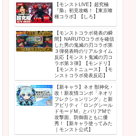
【モンストLIVE】超究極
『梟』初見攻略！【東京喰
種コラボ】【しろ】
【モンストコラボ発表の瞬
間】NARUTOコラボを確信
した男の鬼滅の刃コラボ第
３弾発表時のリアルタイム
反応【モンスト鬼滅の刃コ
ラボ第３弾】【モンドリ】
【モンストニュース】【モ
ンストコラボ発表反応】
【新キャラ】ネオ 獣神化・
改！新友情コンボ「ネオリ
フレクションリング」と新
アビリティ「ロングシール
ドモードM」とバリアMで
攻撃面、防御面ともに優
秀！【新キャラ使ってみた
｜モンスト公式】