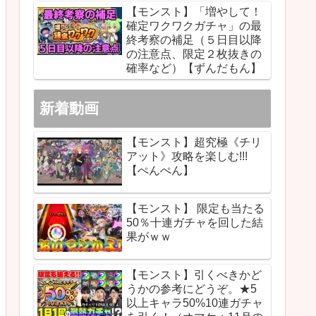
【モンスト】「増やして！
確定ワクワクガチャ」の最
終考察の補足（５日目以降
の注意点、限定２枚抜きの
確率など）【ずんだもん】
新着動画
【モンスト】超究極《チリ
アット》攻略を楽しむ!!!
【ぺんぺん】
【モンスト】 限定も当たる
50％十連ガチャを回した結
果がｗｗ
【モンスト】引くべきかど
うかの参考にどうぞ。★5
以上キャラ50%10連ガチャ