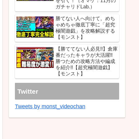
を引く！（オマケ：11月の
ガチャリドLab.）
勝てない人へ向けて。めち
ゃめちゃ徹底丁寧に「超究
極闇遊戯」を攻略解説する
【モンスト】
【勝ててない人必見!!】倉庫
番だったキャラが大活躍‼︎
勝つための攻略方法や編成
を紹介!!【超究極闇遊戯】
【モンスト】
Twitter
Tweets by monst_videochan