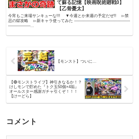
て蘇る記憶【映画呪術廻戦0】
【乙骨憂太】
今宵もご来場サンキューな!!! ▼今週とか来週の予定だぜ!! ▻禁
忌の獄攻略 ▻新キャラ使ってみた ---------------------------------------------
------------------...
【モンスト】ついに…
【🔴モンストライブ】神引きなるか！？
けしモンで貯めた『トク玉50個×4垢』
オールスター感謝ガチャ引くぞ！！！
【けーどら】
コメント