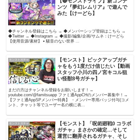
【🔴モンストライブ】新コンテ
モンストガチャ
ンツ『夢幻レムリア』で遊んで
みた【けーどら】
◆チャンネル登録はこちら → ◆メンバーシップ登録はこちら →
◆Twitter → ◆Instagram → ◆撮影/編集/企画/サムネ：けーどら
【使用音源/素材】 ▪️ 騒音のない世界 ...
【モンスト】ピックアップガチ
モンストガチャ
ャをもう1度だけ信じたい【動画
スタッフ小川の四ノ宮キコル狙
い怪獣8号ガチャ】
まだの方はチャンネル登録をお願いします！→
youtube.com/@famitsuapp ファミ通AppCHのメンバー募集中！→
【ファミ通AppSPメンバー特典】 ・メンバー専用バッジ付与(コメ
ント、チャット等でユーザー名の横に表...
【モンスト】「呪術廻戦0 コラボ
モンストガチャ
ガチャ」まさかの確定…そして
運営に翻弄されるガチャ、そし