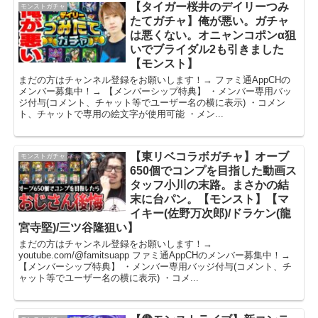
【タイガー桜井のデイリーつみ
モンストガチャ
たてガチャ】俺が悪い。ガチャ
は悪くない。オニャンコポンα狙
いでブライダル2も引きました
【モンスト】
まだの方はチャンネル登録をお願いします！→ ファミ通AppCHの
メンバー募集中！→ 【メンバーシップ特典】 ・メンバー専用バッ
ジ付与(コメント、チャット等でユーザー名の横に表示) ・コメン
ト、チャットで専用の絵文字が使用可能 ・メン...
【東リベコラボガチャ】オーブ
モンストガチャ
650個でコンプを目指した動画ス
タッフ小川の末路。まさかの結
末に台パン。【モンスト】【マ
イキー(佐野万次郎)/ドラケン(龍
宮寺堅)/三ツ谷隆狙い】
まだの方はチャンネル登録をお願いします！→
youtube.com/@famitsuapp ファミ通AppCHのメンバー募集中！→
【メンバーシップ特典】 ・メンバー専用バッジ付与(コメント、チ
ャット等でユーザー名の横に表示) ・コメ...