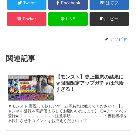
Twitter
Facebook
はてブ
Pocket
LINE
コピー
アソビヤ
関連記事
【モンスト】史上最悪の結果に
モンストガチャ
ｗ限限限定アップガチャは危険
すぎる！
＃モンスト 実況して欲しいゲーム等あれば教えてください！ 【チ
ャンネル登録＆高評価よろしくお願いいたします】 〇●チャンネル
登録●〇 ～～～～～～～～注意事項～～～～～～～～ ・視聴者様を
不快にさせるコメントはお控えください（ブ...