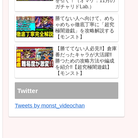
を引く！（オマケ：11月の
ガチャリドLab.）
勝てない人へ向けて。めち
ゃめちゃ徹底丁寧に「超究
極闇遊戯」を攻略解説する
【モンスト】
【勝ててない人必見!!】倉庫
番だったキャラが大活躍‼︎
勝つための攻略方法や編成
を紹介!!【超究極闇遊戯】
【モンスト】
Twitter
Tweets by monst_videochan