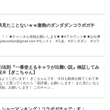
果見たことないｗｗ激熱のダンダダンコラボガチ
！！ ✱チャンネル登録お願いします✱ ✱Xアカウント✱ ✱お仕事
jobcontact@gmail.com #モンスト #ろあ #ダンダダン #コラ
の法則『一番使えるキャラが出難い説』検証してみ
説※【ぎこちゃん】
はようございます！ ぎこちゃんです。今日も動画を観てくれて本
いな！と思ってくれたら『高評価』お願いします！ また見たいなと
録』お願いします！ このチャン...
O！シャーマンキング！コラボガチャで・す・