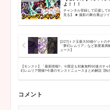
よ！！！
チャンネル登録して応援してね
見る】 ★ 撮影の舞台裏はツイッターで！ -
[2/27]トク玉最大50個ゲッ
「夢幻レムリア」など新要素満
ュース】
【モンスト】「最新情報!!」※限定も対象無料50連ガチャ
幻レムリア開催!!今週のモンストニュースまとめ解説【転
コメント