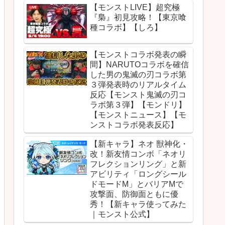
【モンストLIVE】超究極
『梟』初見攻略！【東京喰
種コラボ】【しろ】
【モンストコラボ発表の瞬
間】NARUTOコラボを確信
した男の鬼滅の刃コラボ第
３弾発表時のリアルタイム
反応【モンスト鬼滅の刃コ
ラボ第３弾】【モンドリ】
【モンストニュース】【モ
ンストコラボ発表反応】
【新キャラ】ネオ 獣神化・
改！新友情コンボ「ネオリ
フレクションリング」と新
アビリティ「ロングシール
ドモードM」とバリアMで
攻撃面、防御面ともに優
秀！【新キャラ使ってみた
｜モンスト公式】