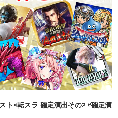
ト×転スラ 確定演出その2 #確定演