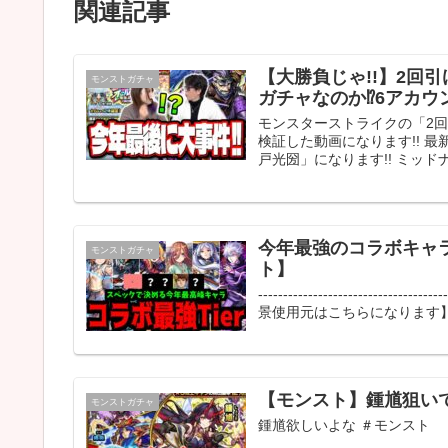
関連記事
【大勝負じゃ!!】2回
モンストガチャ
ガチャなのか⁉6アカ
モンスターストライクの「2
検証した動画になります!! 
戸光圀」になります!! ミッド
今年最強のコラボキャラ
モンストガチャ
ト】
-------------------------------
景使用元はこちらになります】 D
【モンスト】鍾馗狙い
モンストガチャ
鍾馗欲しいよな ＃モンスト