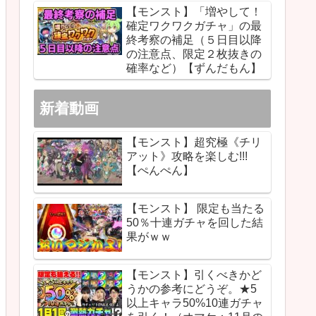
【モンスト】「増やして！
確定ワクワクガチャ」の最
終考察の補足（５日目以降
の注意点、限定２枚抜きの
確率など）【ずんだもん】
新着動画
【モンスト】超究極《チリ
アット》攻略を楽しむ!!!
【ぺんぺん】
【モンスト】 限定も当たる
50％十連ガチャを回した結
果がｗｗ
【モンスト】引くべきかど
うかの参考にどうぞ。★5
以上キャラ50%10連ガチャ