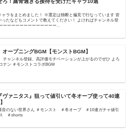
せろ！露骨過ぎる接待を受けたキャラ10選
キャラをまとめました！ ※選定は独断と偏見で行なっています 皆
かったなどもコメントで教えてください！ よければチャンネル登
ーーーーーーーーーーーーーー...
オープニングBGM【モンストBGM】
。 チャンネル登録、高評価モチベーションが上がるのでぜひ よろ
コナン ＃モンストコラボBGM
『ヴァニタス』狙って値引いて冬オーブ使って40連
ぶ】
BGM 騒音のない世界さん ＃モンスト ＃冬オーブ ＃10連ガチャ値引
＃shorts