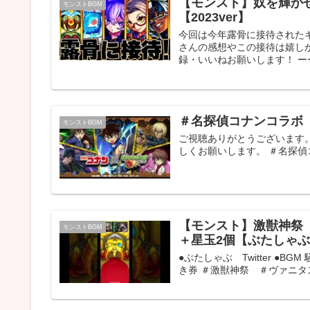
【モンスト】奴を輝か
モンストBGM
【2023ver】
今回は今年露骨に接待された
さんの感想やこの接待は嬉し
録・いいねお願いします！ ー
＃名探偵コナンコラボ 
モンストBGM
ご視聴ありがとうございます
しくお願いします。 ＃名探偵
【モンスト】激獣神祭
モンストBGM
＋星玉2個【ぶたしゃ
●ぶたしゃぶ Twitter ●
き券 ＃激獣神祭 ＃ヴァニタス 