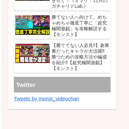
を引く！（オマケ：11月の
ガチャリドLab.）
勝てない人へ向けて。めち
ゃめちゃ徹底丁寧に「超究
極闇遊戯」を攻略解説する
【モンスト】
【勝ててない人必見!!】倉庫
番だったキャラが大活躍‼︎
勝つための攻略方法や編成
を紹介!!【超究極闇遊戯】
【モンスト】
Twitter
Tweets by monst_videochan