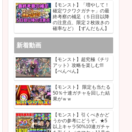
【モンスト】「増やして！
確定ワクワクガチャ」の最
終考察の補足（５日目以降
の注意点、限定２枚抜きの
確率など）【ずんだもん】
新着動画
【モンスト】超究極《チリ
アット》攻略を楽しむ!!!
【ぺんぺん】
【モンスト】 限定も当たる
50％十連ガチャを回した結
果がｗｗ
【モンスト】引くべきかど
うかの参考にどうぞ。★5
以上キャラ50%10連ガチャ