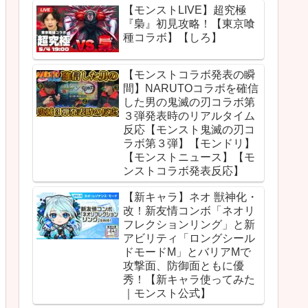
【モンストLIVE】超究極
『梟』初見攻略！【東京喰
種コラボ】【しろ】
【モンストコラボ発表の瞬
間】NARUTOコラボを確信
した男の鬼滅の刃コラボ第
３弾発表時のリアルタイム
反応【モンスト鬼滅の刃コ
ラボ第３弾】【モンドリ】
【モンストニュース】【モ
ンストコラボ発表反応】
【新キャラ】ネオ 獣神化・
改！新友情コンボ「ネオリ
フレクションリング」と新
アビリティ「ロングシール
ドモードM」とバリアMで
攻撃面、防御面ともに優
秀！【新キャラ使ってみた
｜モンスト公式】