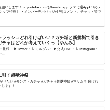
ます！→ youtube.com/@famitsuapp ファミ通AppCHのメ
シップ特典】 ・メンバー専用バッジ付与(コメント、チャット等で
..
ャラッシュどれ引けばいい？ガチ垢と新規垢で引き
ガチャはどれか考えていくっ【ゆんみ】
： ▶︎Twitter： ▷ミルダム： ▶︎公式LINE： ▷Instagram：
...
に引く超獣神祭
がりたい #モンストガチャ #ガチャ #超獣神祭 #マサムネ 良けれ
いします！