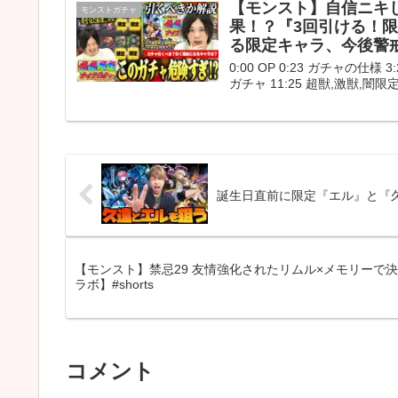
【モンスト】自信ニキ
モンストガチャ
果！？『3回引ける！
る限定キャラ、今後警
0:00 OP 0:23 ガチャの仕
ガチャ 11:25 超獣,激獣,闇限定
誕生日直前に限定『エル』と『
【モンスト】禁忌29 友情強化されたリムル×メモリーで
ラボ】#shorts
コメント