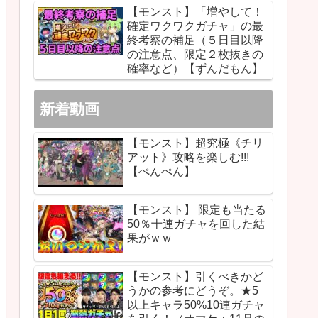
【モンスト】「増やして！
確定ワクワクガチャ」の最
終考察の補足（５日目以降
の注意点、限定２枚抜きの
確率など）【ずんだもん】
新着動画
【モンスト】超究極《チリ
アット》攻略を楽しむ!!!
【ぺんぺん】
【モンスト】 限定も当たる
50％十連ガチャを回した結
果がｗｗ
【モンスト】引くべきかど
うかの参考にどうぞ。★5
以上キャラ50%10連ガチャ