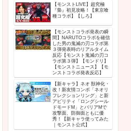
【モンストLIVE】超究極
『梟』初見攻略！【東京喰
種コラボ】【しろ】
【モンストコラボ発表の瞬
間】NARUTOコラボを確信
した男の鬼滅の刃コラボ第
３弾発表時のリアルタイム
反応【モンスト鬼滅の刃コ
ラボ第３弾】【モンドリ】
【モンストニュース】【モ
ンストコラボ発表反応】
【新キャラ】ネオ 獣神化・
改！新友情コンボ「ネオリ
フレクションリング」と新
アビリティ「ロングシール
ドモードM」とバリアMで
攻撃面、防御面ともに優
秀！【新キャラ使ってみた
｜モンスト公式】