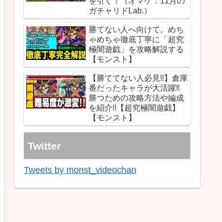
を引く！（オマケ：11月の
ガチャリドLab.）
勝てない人へ向けて。めち
ゃめちゃ徹底丁寧に「超究
極闇遊戯」を攻略解説する
【モンスト】
【勝ててない人必見!!】倉庫
番だったキャラが大活躍‼︎
勝つための攻略方法や編成
を紹介!!【超究極闇遊戯】
【モンスト】
Twitter
Tweets by monst_videochan