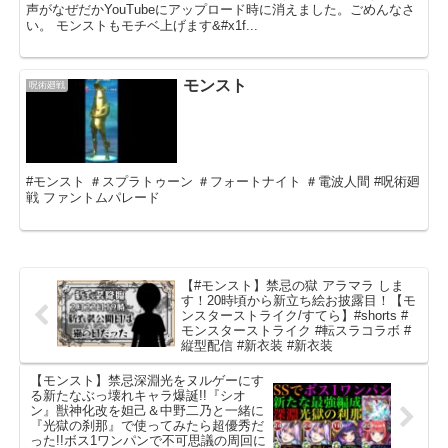
声がなぜだかYouTubeにアップロード時に消えました。ごめんなさ
い。 モンストもモチベ上げます&#x1f...
モンスト
呪術廻戦
#モンスト ＃スプラトゥーン ＃フォートナイト ＃電波人間 #呪術廻
戦 ファントムパレード
【#モンスト】禁忌の獄 アラマラ しま
す！20時頃から新立ち絵お披露目！【モ
ンスターストライク/すてら】#shorts #
モンスターストライク #転スラコラボ #
縦型配信 #新衣装 #新衣装
【モンスト】禁忌深淵光をヌルゲーにす
る新たなぶっ壊れキャラ爆誕!!『シオ
ン』獣神化改を妲己＆中野二乃と一緒に
『光獄の刹那』で使ってみたら超優秀だ
った!!ボス1ワンパンで不可思議の周回に