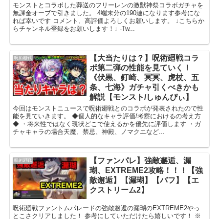
モンストとコラボした葬送のフリーレンの激獣神祭コラボガチャを
無課金オーブで引きました。 4端末分の190連になります参考にな
れば幸いです コメント、高評価よろしくお願いします。 ↓こちらか
らチャンネル登録をお願いします！↓ -Tw...
【大当たりは？】呪術廻戦コラ
呪術廻戦
ボ第二弾の性能を見ていく！
《伏黒、釘崎、冥冥、虎杖、五
条、七海》ガチャ引くべきかも
解説【モンスト/しゅんぴぃ】
今回はモンストニュースで呪術廻戦とのコラボが発表されたので性
能を見ていきます。 ◆個人的なキャラ評価/考察におけるの考え方
◆ ・将来性ではなく現状どこで使えるかを優先に評価します ・ガ
チャキャラの場合天魔、禁忌、神殿、ノマクエなど...
【ファンパレ】強敵邂逅、漏
呪術廻戦
瑚、EXTREME2攻略！！！【強
敵邂逅】【漏瑚】【バフ】【エ
クストリーム2】
呪術廻戦ファントムパレードの強敵邂逅の漏瑚のEXTREME2やっ
とこさクリアしました！ 参考にしていただけたら嬉しいです！ ※