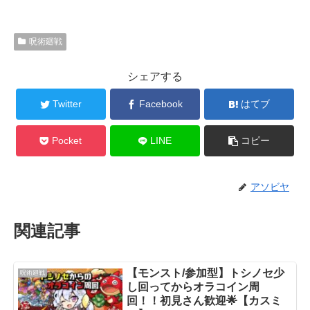
呪術廻戦
シェアする
Twitter
Facebook
はてブ
Pocket
LINE
コピー
アソビヤ
関連記事
【モンスト/参加型】トシノセ少
呪術廻戦
し回ってからオラコイン周
回！！初見さん歓迎🌟【カスミ