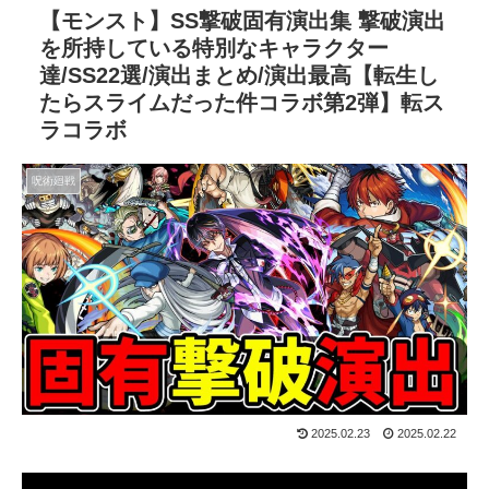
【モンスト】SS撃破固有演出集 撃破演出
を所持している特別なキャラクター
達/SS22選/演出まとめ/演出最高【転生し
たらスライムだった件コラボ第2弾】転ス
ラコラボ
呪術廻戦
2025.02.23
2025.02.22