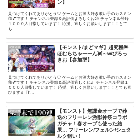
ン】
見つけてくれてありがとう♡ ゲームとお酒大好き歌い手のカスミン
🦋💕です！ チャンネル登録＆高評価よろしくね😘 チャンネル登録
１０００人目指しています！ 応援、宜しくお願いします！！とて
も...
【モンスト/まどマギ】超究極🌟
呪術廻戦
ほむらちゃーーん💓～w/ぴろっ
きお【参加型】
見つけてくれてありがとう♡ ゲームとお酒大好き歌い手のカスミン
🦋💕です！ チャンネル登録＆高評価宜しくね♬ チャンネル登録１
０００人目指しています！ 応援、宜しくお願いします！！とても喜
びます♬ Th...
【モンスト】無課金オーブで葬
呪術廻戦
送のフリーレン激獣神祭コラボ
ガチャ！春オーブも使った結
果… フリーレン/フェルン/シュタ
ルク狙い！