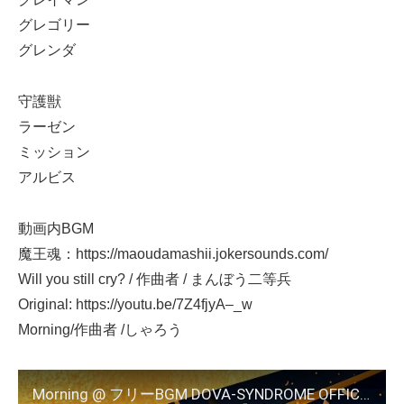
グレゴリー
グレンダ
守護獣
ラーゼン
ミッション
アルビス
動画内BGM
魔王魂：https://maoudamashii.jokersounds.com/
Will you still cry? / 作曲者 / まんぼう二等兵
Original: https://youtu.be/7Z4fjyA–_w
Morning/作曲者 /しゃろう
Morning @ フリーBGM DOVA-SYNDROME OFFICIAL YouTube CHANNEL