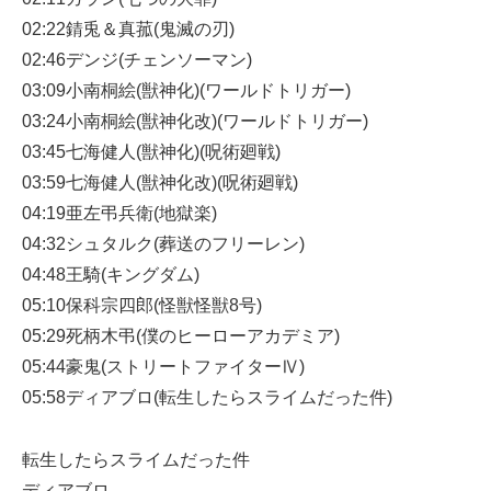
02:22錆兎＆真菰(鬼滅の刃)
02:46デンジ(チェンソーマン)
03:09小南桐絵(獣神化)(ワールドトリガー)
03:24小南桐絵(獣神化改)(ワールドトリガー)
03:45七海健人(獣神化)(呪術廻戦)
03:59七海健人(獣神化改)(呪術廻戦)
04:19亜左弔兵衛(地獄楽)
04:32シュタルク(葬送のフリーレン)
04:48王騎(キングダム)
05:10保科宗四郎(怪獣怪獣8号)
05:29死柄木弔(僕のヒーローアカデミア)
05:44豪鬼(ストリートファイターⅣ)
05:58ディアブロ(転生したらスライムだった件)
転生したらスライムだった件
ディアブロ