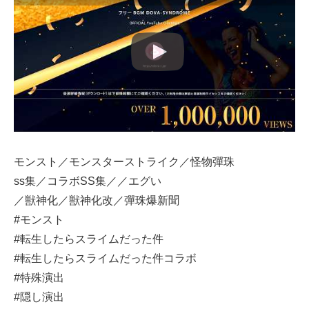
モンスト／モンスターストライク／怪物彈珠
ss集／コラボSS集／／エグい
／獣神化／獣神化改／彈珠爆新聞
#モンスト
#転生したらスライムだった件
#転生したらスライムだった件コラボ
#特殊演出
#隠し演出