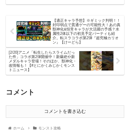
【適正キャラ予想】※ギミック判明！！
封印弱点で貫通ゲーの可能性大！あの真
獣神化&恒常キャラが大活躍の予感？水
属性2体以下の初見予定パーティも紹
介。転スラコラボ第2弾『超究極カリオ
ン』【けーどら】
[2/20]アニメ「転生したらスライムだっ
た件」コラボ第2弾開催中！新爆絶や新
メダルキャラ登場！そのほか、獣神化・
改情報も！【#とにかくみじかくモンス
トニュース】
コメント
コメントを書き込む
ホーム
モンスト攻略