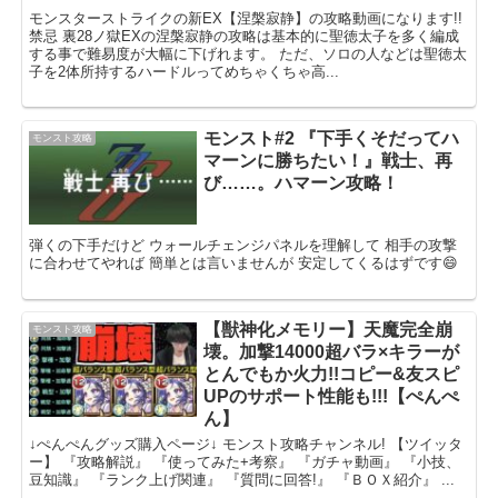
モンスターストライクの新EX【涅槃寂静】の攻略動画になります!!
禁忌 裏28ノ獄EXの涅槃寂静の攻略は基本的に聖徳太子を多く編成
する事で難易度が大幅に下げれます。 ただ、ソロの人などは聖徳太
子を2体所持するハードルってめちゃくちゃ高...
モンスト#2 『下手くそだってハ
モンスト攻略
マーンに勝ちたい！』戦士、再
び……。ハマーン攻略！
弾くの下手だけど ウォールチェンジパネルを理解して 相手の攻撃
に合わせてやれば 簡単とは言いませんが 安定してくるはずです😄
【獣神化メモリー】天魔完全崩
モンスト攻略
壊。加撃14000超バラ×キラーが
とんでもか火力!!コピー&友スピ
UPのサポート性能も!!!【ぺんぺ
ん】
↓ぺんぺんグッズ購入ページ↓ モンスト攻略チャンネル! 【ツイッタ
ー】 『攻略解説』 『使ってみた+考察』 『ガチャ動画』 『小技、
豆知識』 『ランク上げ関連』 『質問に回答!』 『ＢＯＸ紹介』 ...