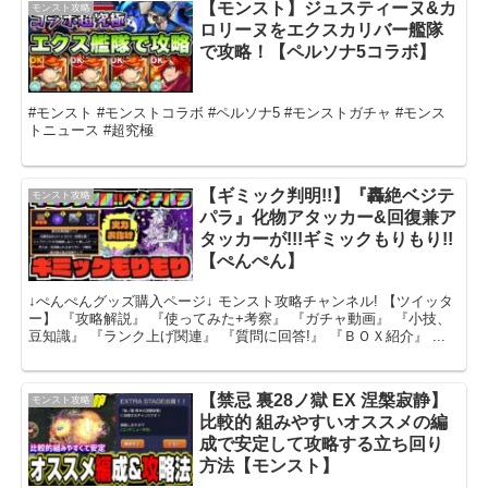
【モンスト】ジュスティーヌ&カ
モンスト攻略
ロリーヌをエクスカリバー艦隊
で攻略！【ペルソナ5コラボ】
#モンスト #モンストコラボ #ペルソナ5 #モンストガチャ #モンス
トニュース #超究極
【ギミック判明!!】『轟絶ベジテ
モンスト攻略
パラ』化物アタッカー&回復兼ア
タッカーが!!!ギミックもりもり!!
【ぺんぺん】
↓ぺんぺんグッズ購入ページ↓ モンスト攻略チャンネル! 【ツイッタ
ー】 『攻略解説』 『使ってみた+考察』 『ガチャ動画』 『小技、
豆知識』 『ランク上げ関連』 『質問に回答!』 『ＢＯＸ紹介』 ...
【禁忌 裏28ノ獄 EX 涅槃寂静】
モンスト攻略
比較的 組みやすいオススメの編
成で安定して攻略する立ち回り
方法【モンスト】