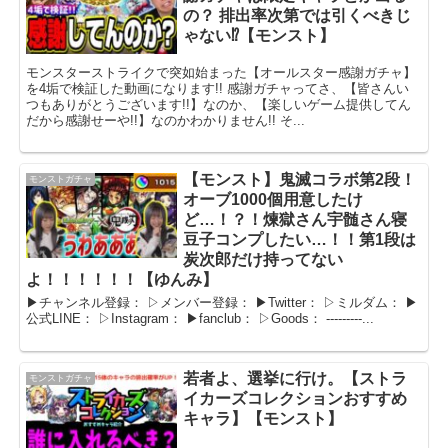
の？ 排出率次第では引くべきじ
ゃない⁉【モンスト】
モンスターストライクで突如始まった【オールスター感謝ガチャ】
を4垢で検証した動画になります!! 感謝ガチャってさ、【皆さんい
つもありがとうございます!!】なのか、【楽しいゲーム提供してん
だから感謝せーや!!】なのかわかりません!! そ...
【モンスト】鬼滅コラボ第2段！
モンストガチャ
オーブ1000個用意したけ
ど…！？！煉獄さん宇髄さん寝
豆子コンプしたい…！！第1段は
炭次郎だけ持ってない
よ！！！！！！【ゆんみ】
▶︎チャンネル登録： ▷メンバー登録： ▶︎Twitter： ▷ミルダム： ▶︎
公式LINE： ▷Instagram： ▶︎fanclub： ▷Goods： ---------...
若者よ、選挙に行け。【ストラ
モンストガチャ
イカーズコレクションおすすめ
キャラ】【モンスト】