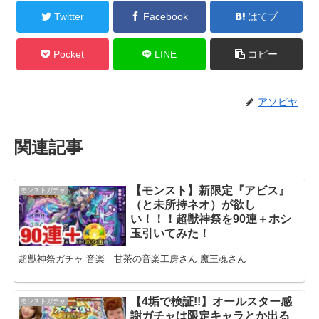
Twitter
Facebook
はてブ
Pocket
LINE
コピー
アソビヤ
関連記事
【モンスト】新限定『アビス』
モンストガチャ
（と未所持ネオ）が欲し
い！！！超獣神祭を90連＋ホシ
玉引いてみた！
超獣神祭ガチャ 音楽 甘茶の音楽工房さん 魔王魂さん
【4垢で検証!!】オールスター感
モンストガチャ
謝ガチャは限定キャラとか出る