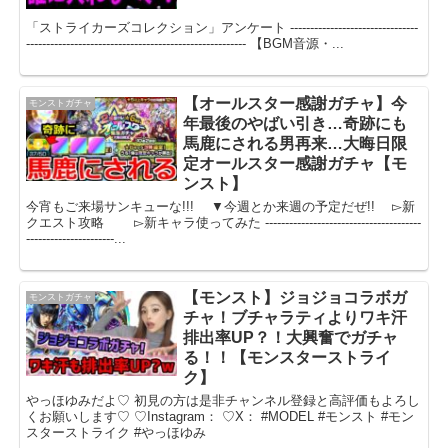
「ストライカーズコレクション」アンケート --------------------------------
------------------------------------------------------- 【BGM音源・...
【オールスター感謝ガチャ】今
モンストガチャ
年最後のやばい引き…奇跡にも
馬鹿にされる男再来…大晦日限
定オールスター感謝ガチャ【モ
ンスト】
今宵もご来場サンキューな!!! ▼今週とか来週の予定だぜ!! ▻新
クエスト攻略 ▻新キャラ使ってみた ---------------------------------------
----------------------...
【モンスト】ジョジョコラボガ
モンストガチャ
チャ！ブチャラティよりワキ汗
排出率UP？！大興奮でガチャ
る！！【モンスターストライ
ク】
やっほゆみだよ♡ 初見の方は是非チャンネル登録と高評価もよろし
くお願いします♡ ♡Instagram： ♡X： #MODEL #モンスト #モン
スターストライク #やっほゆみ