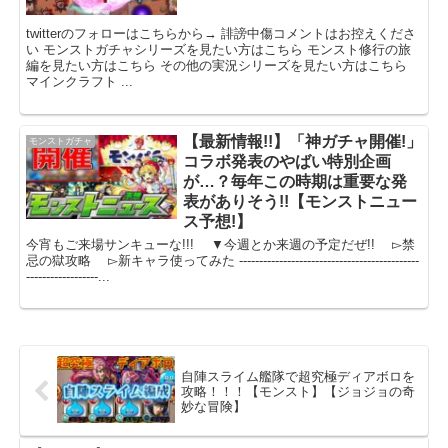
twitterのフォローはこちらから→ 誹謗中傷コメントはお控えくださ
い モンストガチャシリーズを見たい方はこちら モンスト修行の旅
編を見たい方はこちら その他の実況シリーズを見たい方はこちら
マインクラフト ...
【最新情報!!】「神ガチャ開催!」
モンストガチャ
コラボ発表のやばい特別企画
が…？毎年この時期は重要な発
表がありそう!!【モンストニュー
ス予想!】
今宵もご来場サンキューな!!! ▼今週とか来週の予定だぜ!! ▻禁
忌の獄攻略 ▻新キャラ使ってみた ---------------------------------------------
------------------...
自陣スライム艦隊で超究極ディアボロを
攻略！！！【モンスト】【ジョジョの奇
妙な冒険】