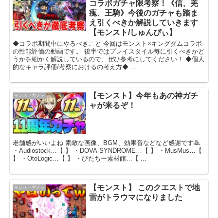
コラボガチャ限考察！《信、羌
瘣、王騎》今後のガチャも踏ま
え引くべきか解説していきます
【モンスト/しゅんぴぃ】
◆コラボ期間中にやるべきこと 今回はモンスト×キングダムコラボ
の性能評価の動画です。 後半ではプレイスタイル毎に引くべきかど
うかを細かく解説しているので、ぜひ参考にしてください！ ◆個人
的なキャラ評価/考察におけるの考え方◆ ...
【モンスト】今年もあの神ガチ
モンストガチャ
ャが来るぞ！
老舗感がいいよね 素敵な画像、BGM、効果音などなど感謝です🙇
・Audiostock…【 】 ・DOVA-SYNDROME…【 】 ・MusMus…【
】 ・OtoLogic…【 】 ・びたちー素材館…【 ...
【モンスト】 このクエストで地
モンストガチャ
雷がトラウマになりました