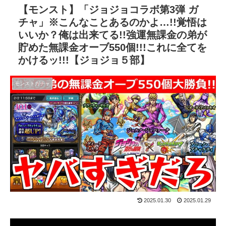
【モンスト】「ジョジョコラボ第3弾 ガ
チャ」※こんなことあるのかよ…!!覚悟は
いいか？俺は出来てる!!強運無課金の弟が
貯めた無課金オーブ550個!!!これに全てを
かけるッ!!!【ジョジョ５部】
モンストガチャ
2025.01.30
2025.01.29