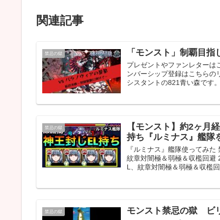
関連記事
「モンスト」制覇目指
禁忌の獄
プレゼントやファンレターはこ
ンバーシップ登録はこちらのリ
シスタントの821青い森です。 
【モンスト】約2ヶ月経
禁忌の獄
持ち『ルミナス』艦隊
『ルミナス』艦隊使ってみた 禁
紋章対闇極＆弱極＆収檻回避 2
L、紋章対闇極＆弱極＆収檻回避
モンスト禁忌の獄 ビ
禁忌の獄