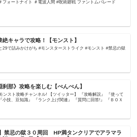
＃フォートナイト ＃電波人間 #呪術廻戦 ファントムパレード
黎絶キャラで攻略！【モンスト】
29で詰みかけがち #モンスターストライク #モンスト #禁忌の獄
淵刹那》攻略を楽しむ【ぺんぺん】
モンスト攻略チャンネル! 【ツイッター】 『攻略解説』 『使って
『小技、豆知識』 『ランク上げ関連』 『質問に回答!』 『ＢＯＸ
 】禁忌の獄３０周回 HP満タンクリアでアラマラ