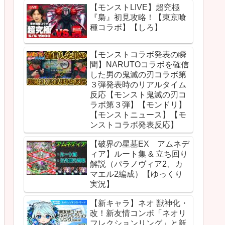
【モンストLIVE】超究極
『梟』初見攻略！【東京喰
種コラボ】【しろ】
【モンストコラボ発表の瞬
間】NARUTOコラボを確信
した男の鬼滅の刃コラボ第
３弾発表時のリアルタイム
反応【モンスト鬼滅の刃コ
ラボ第３弾】【モンドリ】
【モンストニュース】【モ
ンストコラボ発表反応】
【破界の星墓EX アムネデ
ィア】ルート集 & 立ち回り
解説（パラノヴィア2、カ
マエル2編成）【ゆっくり
実況】
【新キャラ】ネオ 獣神化・
改！新友情コンボ「ネオリ
フレクションリング」と新