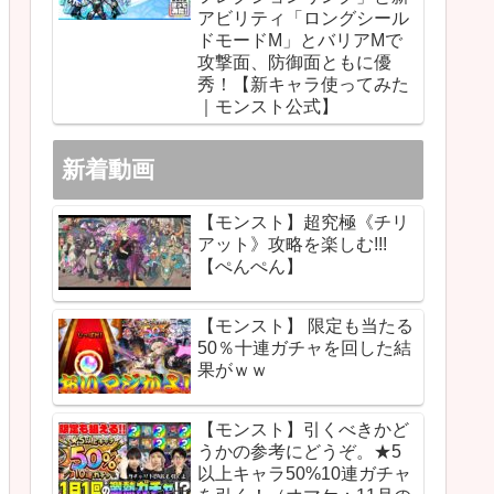
アビリティ「ロングシール
ドモードM」とバリアMで
攻撃面、防御面ともに優
秀！【新キャラ使ってみた
｜モンスト公式】
新着動画
【モンスト】超究極《チリ
アット》攻略を楽しむ!!!
【ぺんぺん】
【モンスト】 限定も当たる
50％十連ガチャを回した結
果がｗｗ
【モンスト】引くべきかど
うかの参考にどうぞ。★5
以上キャラ50%10連ガチャ