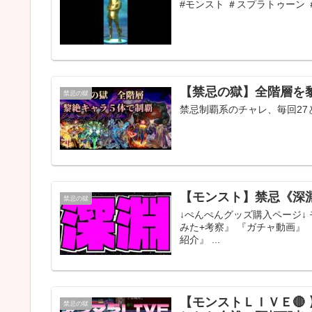
#モンスト ＃スプラトゥーン 
【禁忌の獄】全階層を
禁忌の獄
禁忌制覇系のチャレ、毎回27と
【モンスト】禁忌《深
禁忌の獄
↓ぺんぺんグッズ購入ページ↓ 
みた+考察』 『ガチャ動画』 
紹介』 ...
【モンストＬＩＶＥ🔴
禁忌の獄