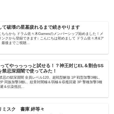
して破壊の星墓疲れるまで続きやります
ちらから ドラム佐々木Gamesのメンバーシップ始めました！メ
ンクから登録できます↓ こんにちは初めまして ドラム佐々木&ア
最後までご視聴...
ってやっっっっと試せる！？神王封じEL＆割合SS
を禁忌深淵闇で使ってみた！
忌の獄深淵闇 全員レベル120、超戦型解放 1P 戦型加撃3種L、
P 同族加撃3種L、紋章対闇極＆弱極＆収檻回避 3P 撃種加撃3種
＆伝染抵抗...
リミスク 書庫 絆等々