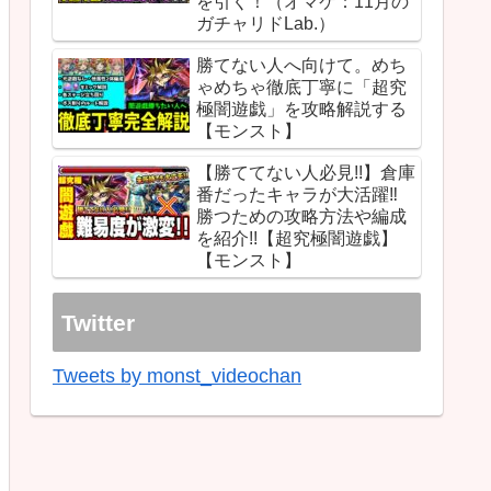
を引く！（オマケ：11月の
ガチャリドLab.）
勝てない人へ向けて。めち
ゃめちゃ徹底丁寧に「超究
極闇遊戯」を攻略解説する
【モンスト】
【勝ててない人必見!!】倉庫
番だったキャラが大活躍‼︎
勝つための攻略方法や編成
を紹介!!【超究極闇遊戯】
【モンスト】
Twitter
Tweets by monst_videochan