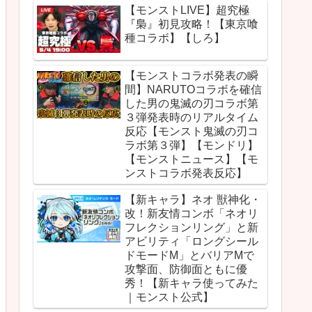
【モンストLIVE】超究極
『梟』初見攻略！【東京喰
種コラボ】【しろ】
【モンストコラボ発表の瞬
間】NARUTOコラボを確信
した男の鬼滅の刃コラボ第
３弾発表時のリアルタイム
反応【モンスト鬼滅の刃コ
ラボ第３弾】【モンドリ】
【モンストニュース】【モ
ンストコラボ発表反応】
【新キャラ】ネオ 獣神化・
改！新友情コンボ「ネオリ
フレクションリング」と新
アビリティ「ロングシール
ドモードM」とバリアMで
攻撃面、防御面ともに優
秀！【新キャラ使ってみた
｜モンスト公式】