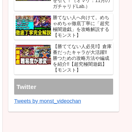
を引く！（オマケ：11月の
ガチャリドLab.）
勝てない人へ向けて。めち
ゃめちゃ徹底丁寧に「超究
極闇遊戯」を攻略解説する
【モンスト】
【勝ててない人必見!!】倉庫
番だったキャラが大活躍‼︎
勝つための攻略方法や編成
を紹介!!【超究極闇遊戯】
【モンスト】
Twitter
Tweets by monst_videochan