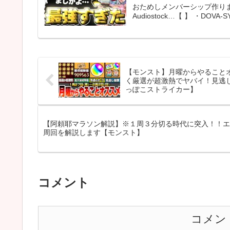
おためしメンバーシップ作りま
Audiostock…【 】 ・DOVA
【モンスト】月曜からやることオ
く厳選が超激熱でヤバイ！見逃
っぽこストライカー】
【阿頼耶マラソン解説】※１周３分切る時代に突入！！エ
周回を解説します【モンスト】
コメント
コメン