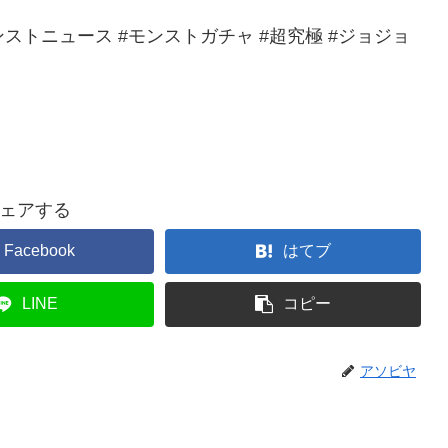
ンストニュース #モンストガチャ #超究極 #ジョジョ
ェアする
Facebook
はてブ
LINE
コピー
アソビヤ