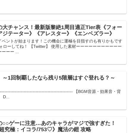
大チャンス！最新版黎絶1周目適正Tier表《フォー
アジテーター》《アレスター》《エンベズラー》
イベントが始まります！この機会に運極を目指すのも有りかもです
でフォローしてね！ 【Twitter】 使用した素材ーーーーーーーーーーー
ーー ...
 ～1回制覇したなら残り5階層はすぐ登れる？～
-------------------------------------------------------- 【BGM音源・効果音・背
...
の○○ゲーに注意…あのキャラがマジで強すぎた！
超究極：イコラ/753♡》魔法の鎧 攻略