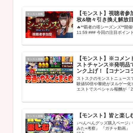
【モンスト】視聴者参加
モンスト攻略
枚&物々引き換え解放目
🔥**覇者の塔シーズンズ**開催中！
11:59 ### 今回の注目ポイント ✨
【モンスト】※コメン
モンスト攻略
ストチャンス※発明品
ンク上げ！【コナンコ
ストスクのモンストニュース
験値50倍や黎絶がヌルゲー化
エストでスペシャル報酬が「2
【モンスト】皆と楽し
モンスト攻略
↓ぺんぺんグッズ購入ページ↓ 
みた+考察』 『ガチャ動画』 