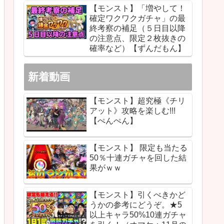
【モンスト】「増やして！
確定ワクワクガチャ」の最
終考察の補足（５日目以降
の注意点、限定２枚抜きの
確率など）【ずんだもん】
新着動画
【モンスト】超究極《チリ
アット》攻略を楽しむ!!!
【ぺんぺん】
【モンスト】 限定も当たる
50％十連ガチャを回した結
果がｗｗ
【モンスト】引くべきかど
うかの参考にどうぞ。★5
以上キャラ50%10連ガチャ