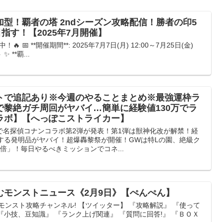
型！覇者の塔 2ndシーズン攻略配信！勝者の印5
指す！【2025年7月開催】
 📅 **開催期間**: 2025年7月7日(月) 12:00～7月25日(金)
 **覇...
トで追記あり※今週のやることまとめ※最強運枠ラ
で黎絶ガチ周回がヤバイ…簡単に経験値130万でラ
ラボ】【へっぽこストライカー】
で名探偵コナンコラボ第2弾が発表！第1弾は獣神化改が解禁！経
する発明品がヤバイ！超爆轟黎祭が開催！GWは特Lの園、絶級ク
倍」！毎日やるべきミッションでコネ...
むモンストニュース《2月9日》【ぺんぺん】
モンスト攻略チャンネル! 【ツイッター】 『攻略解説』 『使って
『小技、豆知識』 『ランク上げ関連』 『質問に回答!』 『ＢＯＸ