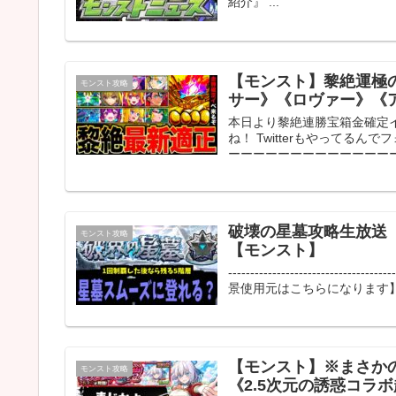
紹介』 ...
【モンスト】黎絶運極の
モンスト攻略
サー》《ロヴァー》《
本日より黎絶連勝宝箱金確定
ね！ Twitterもやってるん
ーーーーーーーーーーーーーーー
破壊の星墓攻略生放送
モンスト攻略
【モンスト】
-------------------------------
景使用元はこちらになります】 D
【モンスト】※まさか
モンスト攻略
《2.5次元の誘惑コラボ