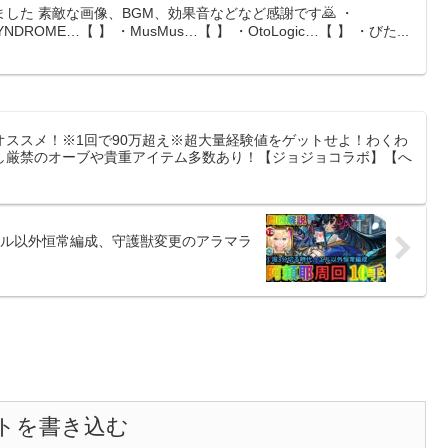
した 素敵な画像、BGM、効果音などなど感謝です🙇 ・
-SYNDROME…【 】 ・MusMus…【 】 ・OtoLogic…【 】 ・びた...
ススメ！※1回で90万超え※超大量経験値をゲットせよ！わくわ
し厳禁のオーブや貴重アイテム多数あり！【ジョジョコラボ】【へ
ル以外恒常編成、守護獣変更のアラマラ
トを書き込む