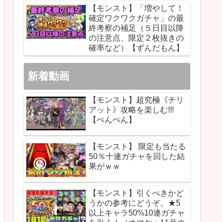
【モンスト】「増やして！
確定ワクワクガチャ」の最
終考察の補足（５日目以降
の注意点、限定２枚抜きの
確率など）【ずんだもん】
新着動画
【モンスト】超究極《チリ
アット》攻略を楽しむ!!!
【ぺんぺん】
【モンスト】 限定も当たる
50％十連ガチャを回した結
果がｗｗ
【モンスト】引くべきかど
うかの参考にどうぞ。★5
以上キャラ50%10連ガチャ