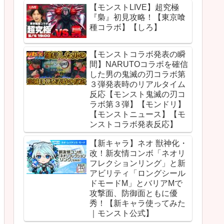
【モンストLIVE】超究極
『梟』初見攻略！【東京喰
種コラボ】【しろ】
【モンストコラボ発表の瞬
間】NARUTOコラボを確信
した男の鬼滅の刃コラボ第
３弾発表時のリアルタイム
反応【モンスト鬼滅の刃コ
ラボ第３弾】【モンドリ】
【モンストニュース】【モ
ンストコラボ発表反応】
【新キャラ】ネオ 獣神化・
改！新友情コンボ「ネオリ
フレクションリング」と新
アビリティ「ロングシール
ドモードM」とバリアMで
攻撃面、防御面ともに優
秀！【新キャラ使ってみた
｜モンスト公式】