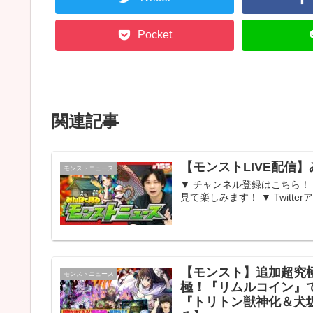
Pocket
関連記事
【モンストLIVE配信】
モンストニュース
▼ チャンネル登録はこちら！ 
見て楽しみます！ ▼ Twitter
【モンスト】追加超究
モンストニュース
極！『リムルコイン』
『トリトン獣神化＆犬