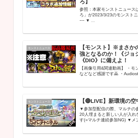
ろ】
参照：本家モンストニュースはこ
ろ」が2023/3/23のモンストニ
−− ▼ ...
【モンスト】※まさか
モンストニュース
強となるのか！《ジョ
《DIO》に備えよ！
【画像引用&関連動画】 ・モン
などなど感謝です🙇 ・Audiost
【🔴LIVE】新環境
モンストニュース
▼参加型配信の際、マルチの参
20人埋まると新しい人が入
す(=マルチ連続参加NG) ▼メ