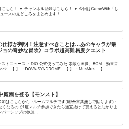
ちら！ ▼ チャンネル登録はこちら！ ▼ 今回はGameWith「し
ュースの見どころをまとめます！ −−−−−−−−−−−−−−−−−−−−−−−−
の仕様が判明！注意すべきことは…あのキャラが最
ジョの奇妙な冒険》コラボ超高難易度クエスト
ストニュース ・DIO 公式使ってみた 素敵な画像、BGM、効果音
ock…【 】 ・DOVA-SYNDROME…【 】 ・MusMus…【 ...
の空中庭園を登る【モンスト】
加はこちらから ･ルームマルチです(鍵/合言葉無しで貼ります) ･
れなくなるので1度マルチ参加できたら適宜抜けて貰えると助かりま
ンバーシップの参加...