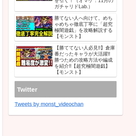
を引く！（オマケ：11月の
ガチャリドLab.）
勝てない人へ向けて。めち
ゃめちゃ徹底丁寧に「超究
極闇遊戯」を攻略解説する
【モンスト】
【勝ててない人必見!!】倉庫
番だったキャラが大活躍‼︎
勝つための攻略方法や編成
を紹介!!【超究極闇遊戯】
【モンスト】
Twitter
Tweets by monst_videochan