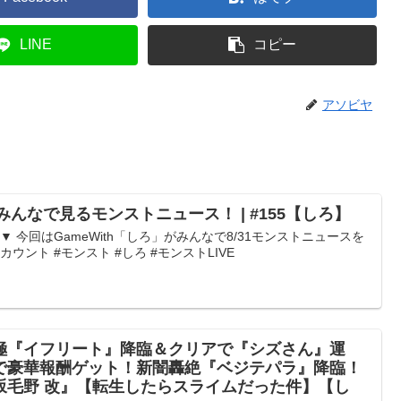
LINE
コピー
アソビヤ
みんなで見るモンストニュース！ | #155【しろ】
▼ 今回はGameWith「しろ」がみんなで8/31モンストニュースを
アカウント #モンスト #しろ #モンストLIVE
極『イフリート』降臨＆クリアで『シズさん』運
で豪華報酬ゲット！新闇轟絶『ベジテパラ』降臨！
坂毛野 改』【転生したらスライムだった件】【し