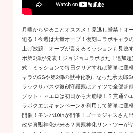
月曜からやることオススメ！見逃し厳禁！オ
迫る！今週は大量オーブ！復刻コラボキャラ
上げ放題！オーブが貰えるミッションも見逃
ボ第3弾が発表！ジョジョコラボきた！追加
式！ミッションで毎日クリアすれば簡単に運
ャラのSSや第2弾の獣神化改になった承太郎
ラックサバスや復刻守護獣はアイツで全部超
ゾット・ネエロは初日から大崩壊！？貫通の
ラボクエはキャンペーンを利用して簡単に運
開催！モンパ10thが開催！ゴー☆ジャスさ
改や真獣神化が来る？真獣神化リン・ツーがヤ