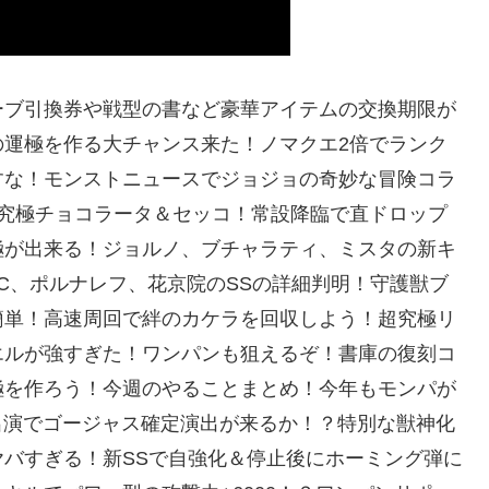
ーブ引換券や戦型の書など豪華アイテムの交換期限が
の運極を作る大チャンス来た！ノマクエ2倍でランク
すな！モンストニュースでジョジョの奇妙な冒険コラ
超究極チョコラータ＆セッコ！常設降臨で直ドロップ
極が出来る！ジョルノ、ブチャラティ、ミスタの新キ
SC、ポルナレフ、花京院のSSの詳細判明！守護獣ブ
簡単！高速周回で絆のカケラを回収しよう！超究極リ
エルが強すぎた！ワンパンも狙えるぞ！書庫の復刻コ
極を作ろう！今週のやることまとめ！今年もモンパが
ん出演でゴージャス確定演出が来るか！？特別な獣神化
バすぎる！新SSで自強化＆停止後にホーミング弾に