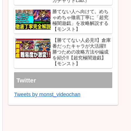
ガチャリドLab.）
勝てない人へ向けて。めち
ゃめちゃ徹底丁寧に「超究
極闇遊戯」を攻略解説する
【モンスト】
【勝ててない人必見!!】倉庫
番だったキャラが大活躍‼︎
勝つための攻略方法や編成
を紹介!!【超究極闇遊戯】
【モンスト】
Twitter
Tweets by monst_videochan