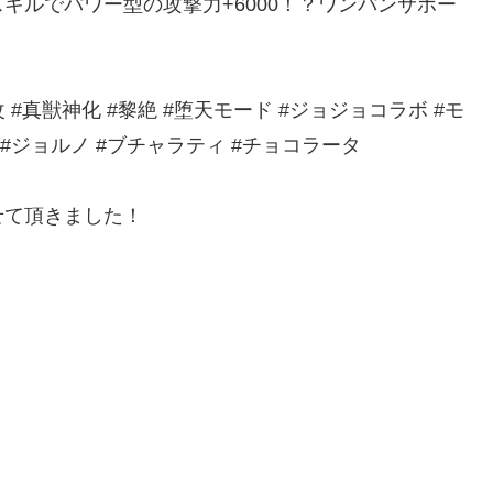
キルでパワー型の攻撃力+6000！？ワンパンサポー
 #真獣神化 #黎絶 #堕天モード #ジョジョコラボ #モ
 #ジョルノ #ブチャラティ #チョコラータ
せて頂きました！