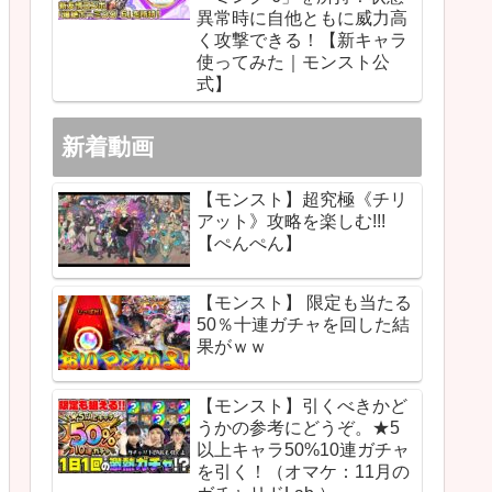
異常時に自他ともに威力高
く攻撃できる！【新キャラ
使ってみた｜モンスト公
式】
新着動画
【モンスト】超究極《チリ
アット》攻略を楽しむ!!!
【ぺんぺん】
【モンスト】 限定も当たる
50％十連ガチャを回した結
果がｗｗ
【モンスト】引くべきかど
うかの参考にどうぞ。★5
以上キャラ50%10連ガチャ
を引く！（オマケ：11月の