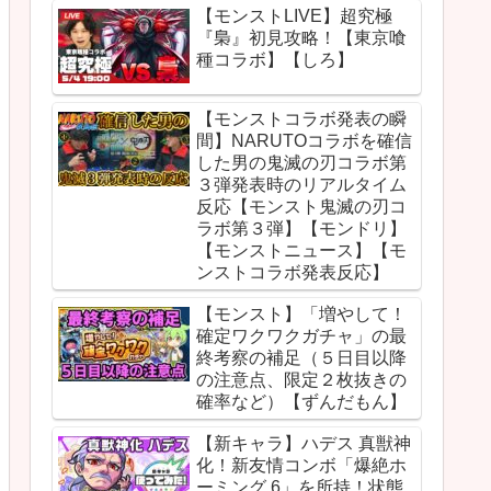
【モンストLIVE】超究極
『梟』初見攻略！【東京喰
種コラボ】【しろ】
【モンストコラボ発表の瞬
間】NARUTOコラボを確信
した男の鬼滅の刃コラボ第
３弾発表時のリアルタイム
反応【モンスト鬼滅の刃コ
ラボ第３弾】【モンドリ】
【モンストニュース】【モ
ンストコラボ発表反応】
【モンスト】「増やして！
確定ワクワクガチャ」の最
終考察の補足（５日目以降
の注意点、限定２枚抜きの
確率など）【ずんだもん】
【新キャラ】ハデス 真獣神
化！新友情コンボ「爆絶ホ
ーミング 6」を所持！状態