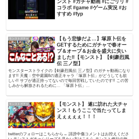
ンスト #ガチャ動画 #にごリリ #
コラボ #game #ゲーム実況 #お
すすめ #fyp
【もう悲惨だよ…】塚原卜伝を
モンストガチャ
GETするためにガチャで春オー
ブ＆オーブ＆お金を盛大に失い
ました‼︎【モンスト】【剣豪烈風
伝 三ノ型】
モンスターストライクの【剣豪烈風伝 三ノ型】のガチャ動画になり
ます!! 天魔：空中庭園8の適正キャラ「塚原卜伝」がどうしても欲
しい!! サブが適正持ってないので毎回苦戦していたのです!! この苦
しみから解放されるために… 「塚原卜伝」...
【モンスト】 遂に訪れた大チャ
モンストガチャ
ンス！もうここで当たってしま
えぇぇぇぇ！！！
twitterのフォローはこちらから→ 誹謗中傷コメントはお控えくださ
い モンストガチャシリーズを見たい方はこちら モンスト修行の旅