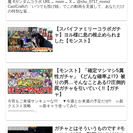
魔 #ガンダムコラボ URL→ room→ X→ @shu_0717_monst
CastCraftの「いつでも投げ銭」でこの動画を支援して、あなただけ
の特別な返...
【スパイファミリーコラボガチ
モンストガチャ
ャ】ヨル様に息の根止められま
した【モンスト】
【モンスト】「確定マシマシ5属
モンストガチャ
性ガチャ」《どんな確率よ!?》被
りの男…そんなことある!?圧倒的
罠ガチャを引いていく!!【ガチ
ャ】
今宵もご来場サンキューな!!! ▼今週とか来週の予定だぜ!! ▻新
クエスト攻略 ▻新キャラ使ってみた ---------------------------------------
----------------------...
ガチャとはそういうものです #モ
モンストガチャ