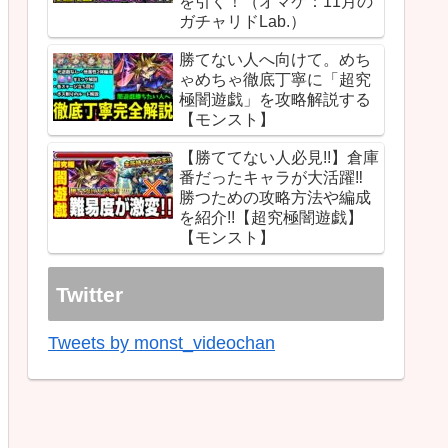
を引く！（オマケ：11月の
ガチャリドLab.）
勝てない人へ向けて。めち
ゃめちゃ徹底丁寧に「超究
極闇遊戯」を攻略解説する
【モンスト】
【勝ててない人必見!!】倉庫
番だったキャラが大活躍‼︎
勝つための攻略方法や編成
を紹介!!【超究極闇遊戯】
【モンスト】
Twitter
Tweets by monst_videochan