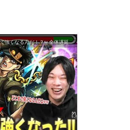
【モンスト】ジョジョコラボ最強の男はどこまで強くなるんだ！？w 全体遅延も付いて黎絶アブピッシャーでも更に無敵の承太郎に！『空条承太郎SC』獣神化改使ってみた！【ジョジョコラボ】【しろ】