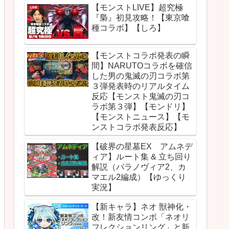
【モンストLIVE】超究極
『梟』初見攻略！【東京喰
種コラボ】【しろ】
【モンストコラボ発表の瞬
間】NARUTOコラボを確信
した男の鬼滅の刃コラボ第
３弾発表時のリアルタイム
反応【モンスト鬼滅の刃コ
ラボ第３弾】【モンドリ】
【モンストニュース】【モ
ンストコラボ発表反応】
【破界の星墓EX アムネデ
ィア】ルート集 & 立ち回り
解説（パラノヴィア2、カ
マエル2編成）【ゆっくり
実況】
【新キャラ】ネオ 獣神化・
改！新友情コンボ「ネオリ
フレクションリング」と新