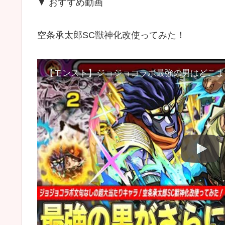
▼ おすすめ動画
空条承太郎SC獣神化改使ってみた！