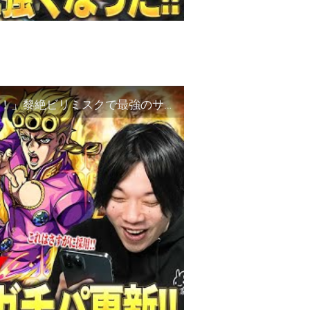
【モンスト】しろ「これはさすがにガチパ採用！」黎絶ビリミスクで最強のサポート性能！回復×直殴り×割合SSが強すぎ、隠し仕様＆演出も最高！『ジョルノ・ジョバァーナ』使ってみた！【ジョジョコラボ】【しろ】