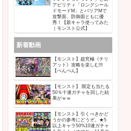
アビリティ「ロングシール
ドモードM」とバリアMで
攻撃面、防御面ともに優
秀！【新キャラ使ってみた
｜モンスト公式】
新着動画
【モンスト】超究極《チリ
アット》攻略を楽しむ!!!
【ぺんぺん】
【モンスト】 限定も当たる
50％十連ガチャを回した結
果がｗｗ
【モンスト】引くべきかど
うかの参考にどうぞ。★5
以上キャラ50%10連ガチャ