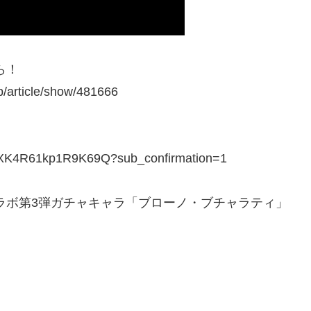
ら！
/article/show/481666
8XK4R61kp1R9K69Q?sub_confirmation=1
ラボ第3弾ガチャキャラ「ブローノ・ブチャラティ」