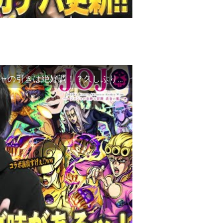
【モンスト】しろ、2025年1発目のコラボガチャの引きは絶好調！？久しぶりにコラボ確定演出も見れた！『ジョジョの奇妙な冒険』コラボ第3弾ガチャを引き散らかす！《ジョルノ/ブチャラティ/ミスタ》【しろ】