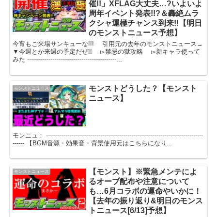
催!!」XFLAG大丈夫…?いよいよ
周年イベント発表!!?＆轟絶ムラ
クシャ運極チャンス到来!!【明日
のモンストニュース予想】
今宵もご来場サンキューな!!! 引用元の去年のモンストニュース→
▼今週とか来週の予定だぜ!! ▻禁忌の獄攻略 ▻新キャラ使って
みた ----------------------------------------------...
モンストどうした？【モンスト
モンストニュース
ニュース】
モンニュ： ---------------------------------------------------------------------------------
------ 【BGM音源・効果音・背景使用元はこちらになり...
【モンスト】※緊急メンテによ
モンストニュース
るオーブ配布や注意について
も…6月コラボの運命やいかに！
【去年の振り返り&明日のモンス
トニュース[6/13]予想】