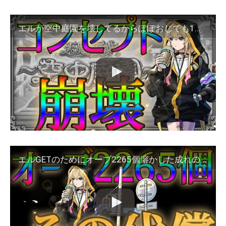
エルが空中庭園を壊してるからぽぽおじでも1発で勝てるって本当ですか？【モンスト】
エルGETのためにオーブ2265個溶かした成れの果てがこちら【モンスト】