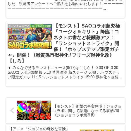
した。視聴者アンケートへご協力をお願いいたします！ ーーーーー
ーーーーーーーーーーーーーーーーーーーーーーーーー...
【モンスト】SAOコラボ超究極
モンストニュース
『ユージオ＆キリト』降臨！コ
ネクトの書など報酬激アツ！
『ワンショットストライク』開
催！『ホップステップ限定ガチ
ャ』開催！《雑賀孫市獣神化 / フリーズ獣神化改》
【しろ】
▼ みんなで見るモンストニュース(8/17)はこちら！ 0:00 OP 0:30
SAOコラボ追加情報 5:10 禁忌深淵 新ステージ 6:48 ホップステッ
プ限定ガチャ 11:15 ワンショットストライク 15:50 獣神化＆改情...
【モンスト】衝撃の事実判明！ジョジョ
コラボに関して話題になってる事柄7選
《ジョジョコラボ第3弾》
【アニメ「ジョジョの奇妙な冒険」