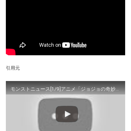
引用元
モンストニュース[1/9]アニメ「ジョジョの奇妙な冒険 黄金の風」コラボ開催決定！や獣神化・改など、モンストの最新情報をお届けします！【モンスト公式】