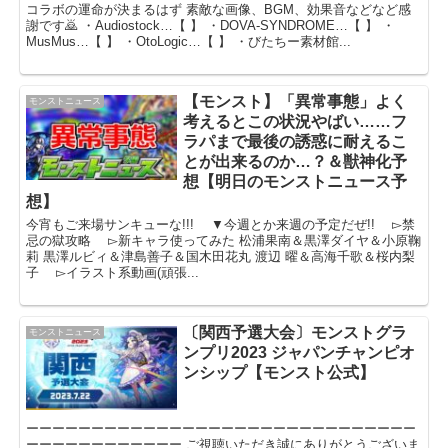
コラボの運命が決まるはず 素敵な画像、BGM、効果音などなど感
謝です🙇 ・Audiostock…【 】 ・DOVA-SYNDROME…【 】 ・
MusMus…【 】 ・OtoLogic…【 】 ・びたちー素材館...
【モンスト】「異常事態」よく
モンストニュース
考えるとこの状況やばい……フ
ラパまで最後の誘惑に耐えるこ
とが出来るのか…？＆獣神化予
想【明日のモンストニュース予
想】
今宵もご来場サンキューな!!! ▼今週とか来週の予定だぜ!! ▻禁
忌の獄攻略 ▻新キャラ使ってみた 松浦果南＆黒澤ダイヤ＆小原鞠
莉 黒澤ルビィ＆津島善子＆国木田花丸 渡辺 曜＆高海千歌＆桜内梨
子 ▻イラスト系動画(頑張...
〔関西予選大会〕モンストグラ
モンストニュース
ンプリ2023 ジャパンチャンピオ
ンシップ【モンスト公式】
ーーーーーーーーーーーーーーーーーーーーーーーーーーーーーー
ーーーーーーーーーーーー ご視聴いただき誠にありがとうございま