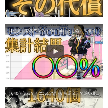
【必見】有名モンストYouTuberたちのエル排出確率を集計したらガチで驚きの結果に
1640個使ってもエル出ないから課金して追います【モンスト】