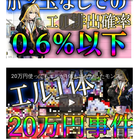
20万円使ってもエルが1体も出なかったモンストYouTuberと神引きVTuberの排出確率を合わせると･･･