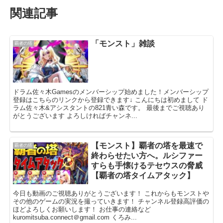
関連記事
「モンスト」雑談
覇者の塔
ドラム佐々木Gamesのメンバーシップ始めました！メンバーシップ
登録はこちらのリンクから登録できます↓ こんにちは初めまして ド
ラム佐々木&アシスタントの821青い森です。 最後までご視聴あり
がとうございます よろしければチャンネ...
【モンスト】覇者の塔を最速で
覇者の塔
終わらせたい方へ。ルシファー
すらも手懐けるテセウスの脅威
【覇者の塔タイムアタック】
今日も動画のご視聴ありがとうございます！ これからもモンストや
その他のゲームの実況を撮っていきます！ チャンネル登録高評価の
ほどよろしくお願いします！ お仕事の連絡など
kuromitsuba.connect＠gmail.com くろみ...