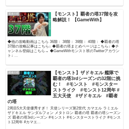
【モンスト】覇者の塔37階を攻
覇者の塔
略解説！ 【GameWith】
◆他の攻略動画はこちら 36階： 38階： 39階： 40階： ◆覇者の塔
37階の攻略記事はこちら↓ ◆覇者の塔まとめページはこちら↓ ◆チ
ャンネル登録はこちら→ ◆GameWithモンスト班のTwitterアカウン
ト↓ ...
【モンスト】ザドキエル 艦隊で
覇者の塔
覇者の塔3rdシーズンの32階に挑
む！ #モンスト #モンスター
ストライク #モンスト12周年 #
五大天使 #ザドキエル #覇者
の塔
2周目5大天使優秀すぎ！ 天使シリーズ第2世代 カマエル ラミエル
ザドキエル サンダルフォン メタトロン 覇者の塔 覇者の塔シーズン
ズ 覇者の塔3rdシーズン #モンスト #モンスターストライク #モンス
ト12周年 #カマエ...