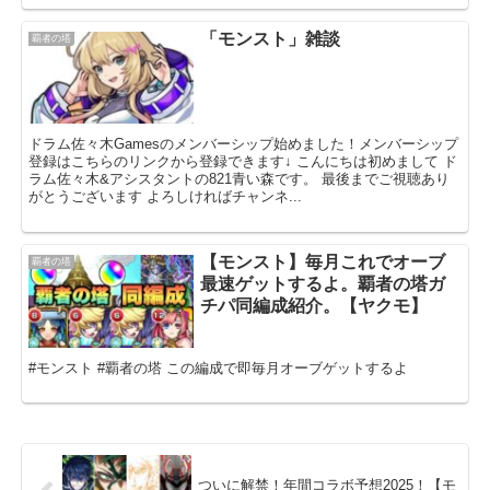
「モンスト」雑談
覇者の塔
ドラム佐々木Gamesのメンバーシップ始めました！メンバーシップ
登録はこちらのリンクから登録できます↓ こんにちは初めまして ド
ラム佐々木&アシスタントの821青い森です。 最後までご視聴あり
がとうございます よろしければチャンネ...
【モンスト】毎月これでオーブ
覇者の塔
最速ゲットするよ。覇者の塔ガ
チパ同編成紹介。【ヤクモ】
#モンスト #覇者の塔 この編成で即毎月オーブゲットするよ
ついに解禁！年間コラボ予想2025！【モ