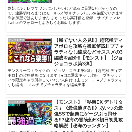
為朝ポルナレフでワンパンしたいけど流石に貫通1ヤバそうなの
で、連勝切れるまではモールスα/ポルナレフ/ヨルα/羌瘣でいきます
※参加型ではありません よかったら高評価と登録、サブチャンや
Twitterのフォローもよろしくお願いします...
【勝てない人必見!!】超究極ディ
モンスト攻略
アボロを攻略を徹底解説!! ブチャ
ラティなし編成などオススメの3
編成を紹介!!【モンスト】【ジョ
ジョコラボ第3弾】
モンスターストライクの「ジョジョコラボ第3弾」【超究極 ディア
ボロ】の攻略動画になります!! ●自軍通常キャラ攻略 ブチャラテ
ィや限定キャラ所持していない人向け（主にソロ） ●ブチャラティ
なし編成 マルチでブチャラティを編成出来...
【モンスト】「秘海EX デトリタ
モンスト攻略
ス」《最強過ぎる!!》あいつの最
強SSで超楽にゲージぶっ飛せ
る!!?秘海の冒険船EX初日初見攻
略解説【秘海のランタン】