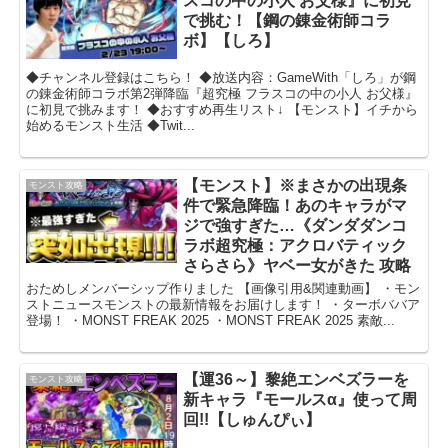
スコの中の小人 お父様』に初見
で挑む！【鋼の錬金術師コラ
ボ】【しろ】
◆チャンネル登録はこちら！ ◆放送内容：GameWith「しろ」が鋼
の錬金術師コラボ第2弾降臨『超究極 フラスコの中の小人 お父様』
に初見で挑みます！ ◆おすすめ再生リスト↓ 【モンスト】イチから
始めるモンスト生活 ◆Twit...
【モンスト】※まさかの出現条
モンスト攻略
件で緊急降臨！あのキャラがマ
ジで強すぎた…《ダンダダンコ
ラボ超究極：アクロバティック
さらさら》ヤベー女がきた 攻略
おためしメンバーシップ作りました 【画像引用&関連動画】 ・モン
ストニュースモンストの最新情報をお届けします！ ・ターボババア
登場！ ・MONST FREAK 2025 ・MONST FREAK 2025 素敵...
【運36～】黎絶エンベズラーを
モンスト攻略
新キャラ『モールスα』使って周
回!!【しゅんぴぃ】