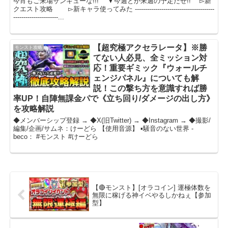
今宵もご来場サンキューな!!! ▼今週とか来週の予定だぜ!! ▻新
クエスト攻略 ▻新キャラ使ってみた ---------------------------------------
----------------------...
【超究極アクセラレータ】※勝
モンスト攻略
てない人必見、全ミッション対
応！重要ギミック『ウォールチ
ェンジパネル』についても解
説！この撃ち方を意識すれば勝
率UP！自陣無課金パで《立ち回り/ダメージの出し方》
を攻略解説
◆メンバーシップ登録 → ◆X(旧Twitter) → ◆Instagram → ◆撮影/
編集/企画/サムネ：けーどら 【使用音源】 ▪️騒音のない世界 -
beco： #モンスト #けーどら
【🔴モンスト】[オラコイン] 運極体数を
無限に稼げる神イベやるしかねぇ【参加
型】