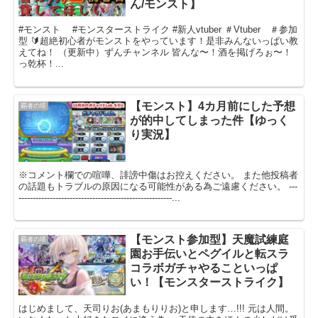
ん/モンスト】
#モンスト #モンスターストライク #新人vtuber ＃Vtuber ＃参加
型 🔰超絶初心者がモンストをやっています！是非みんないっぱい教
えてね！ （更新中）ずんチャンネル 皆んな〜！酒を掲げろぉ〜！
っ乾杯！...
【モンスト】4カ月前にした予想
覇者の塔
が的中してしまった件【ゆっく
り実況】
※コメント欄での喧嘩、誹謗中傷はお控えください。 また他投稿者
の話題もトラブルの原因になる可能性がある為ご遠慮ください。 ---
------------------------------------------------------...
【モンスト参加型】天魔試練庭
覇者の塔
園お手伝いとペグイルと転スラ
コラボガチャやることいっぱ
い！【モンスターストライク】
はじめまして、天司りお(あまもりりお)と申します…!!! 元は人間。