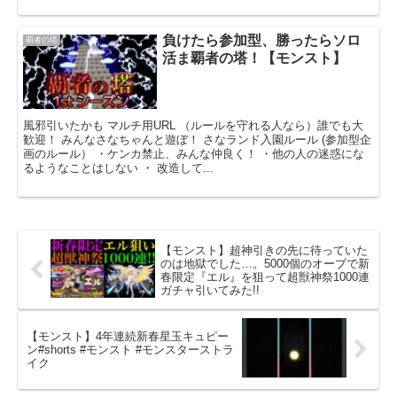
負けたら参加型、勝ったらソロ
覇者の塔
活ま覇者の塔！【モンスト】
風邪引いたかも マルチ用URL （ルールを守れる人なら）誰でも大
歓迎！ みんなさなちゃんと遊ぼ！ さなランド入園ルール (参加型企
画のルール） ・ケンカ禁止、みんな仲良く！ ・他の人の迷惑にな
るようなことはしない ・ 改造して...
【モンスト】超神引きの先に待っていた
のは地獄でした…。5000個のオーブで新
春限定『エル』を狙って超獣神祭1000連
ガチャ引いてみた!!
【モンスト】4年連続新春星玉キュピー
ン#shorts #モンスト #モンスターストラ
イク