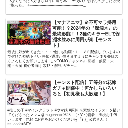
いなくなった大好きなロイに逢う為、 天使の力をほんの少しだけ受
け取った。 ✧----------------------------------------------...
【マナアニマ】※不可マラ採用
覇者の塔
可能！？2024年の『深淵木』の
最終形態！！2種のキラーELで深
淵水並みに周回が楽【モンス
ト】
最後に奴が出てきた・・・ 他にも動画・ＬＩＶＥ配信していますの
でぜひご視聴下さい 告知･通達が届きますようにチャンネル登録の
方よろしくお願いします モンTOMOチャンネル 覇者・禁忌・未
開・天魔 初心者向け 攻略・解説 ガチャ...
【モンスト配信】五等分の花嫁
覇者の塔
ガチャ開催中！何かしらいろい
ろと【初見様も大歓迎！】
#推しの子 #マインクラフト #ウマ娘 #原神 ※素敵なイラストを描い
てくださったママ→@mugennabi0625 (・∀・)覇者、玉楼お手伝
いします！気軽にお声をおかけください(┐「ε:)_ 公式さん ！
ss_code=MTA...